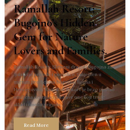
Ramallah Resort:
Bugojno’s Hidden
Gem for Nature
Lovers and Families.
Ramallah Resort: Skriveni dragulj Bugojna za
ljubitelje prirode i porodice. Smješten u
mirnim predjelima Bugojna, Bosna i
Hercegovina, Ramallah Resort je brzo postao
omiljena destinacija za sve one koji traže
sklad između prirode,
Read More